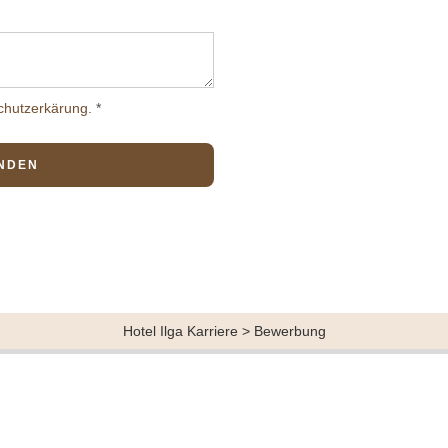
chutzerkärung.
*
Hotel Ilga Karriere
> Bewerbung
kleine Oberlech-Hotel
Quick Navigation
Zimmer & Preise